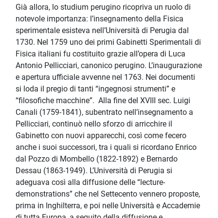
Già allora, lo studium perugino ricopriva un ruolo di
notevole importanza: l’insegnamento della Fisica
sperimentale esisteva nell’Università di Perugia dal
1730. Nel 1759 uno dei primi Gabinetti Sperimentali di
Fisica italiani fu costituito grazie all’opera di Luca
Antonio Pellicciari, canonico perugino. L’inaugurazione
e apertura ufficiale avvenne nel 1763. Nei documenti
si loda il pregio di tanti “ingegnosi strumenti” e
“filosofiche macchine”. Alla fine del XVIII sec. Luigi
Canali (1759-1841), subentrato nell’insegnamento a
Pellicciari, continuò nello sforzo di arricchire il
Gabinetto con nuovi apparecchi, così come fecero
anche i suoi successori, tra i quali si ricordano Enrico
dal Pozzo di Mombello (1822-1892) e Bernardo
Dessau (1863-1949). L’Università di Perugia si
adeguava così alla diffusione delle “lecture-
demonstrations” che nel Settecento vennero proposte,
prima in Inghilterra, e poi nelle Università e Accademie
di tutta Europa, a seguito della diffusione e