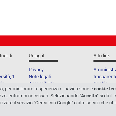
tudi di
Unipg.it
Altri link
Privacy
Amministr
rsità, 1
Note legali
trasparent
ia
Accessibilità
Cookie
ma
, per migliorare l'esperienza di navigazione e
cookie tec
Mappa del 
1
ilizzo, entrambi necessari. Selezionando "
Accetto
" si dà il
lizzare il servizio "Cerca con Google" o altri servizi che u