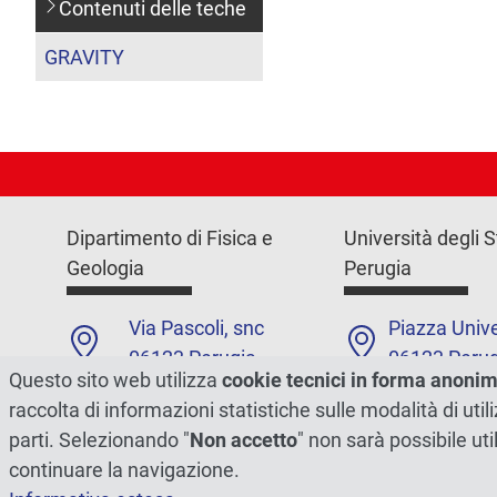
Contenuti delle teche
GRAVITY
Dipartimento di Fisica e
Università degli S
Geologia
Perugia
Via Pascoli, snc
Piazza Unive
06123 Perugia
06123 Perug
Questo sito web utilizza
cookie tecnici in forma anoni
+39 0755852700
+39 075585
raccolta di informazioni statistiche sulle modalità di ut
parti. Selezionando "
Non accetto
" non sarà possibile uti
Contatti
Contatti
continuare la navigazione.