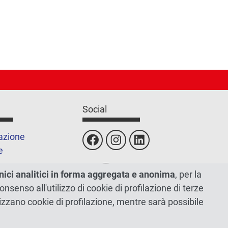
Social
azione
e
nici analitici in forma aggregata e anonima
, per la
sito
 consenso all'utilizzo di cookie di profilazione di terze
tilizzano cookie di profilazione, mentre sarà possibile