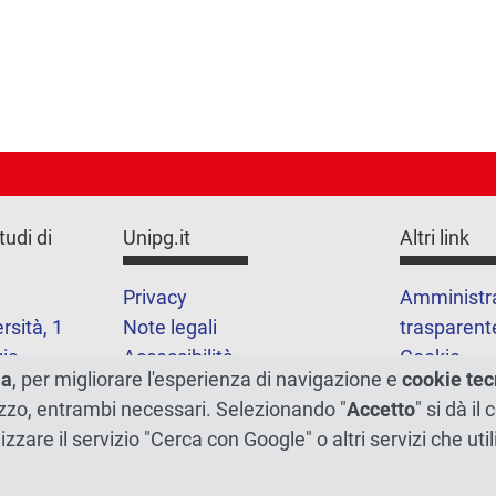
tudi di
Unipg.it
Altri link
Privacy
Amministr
rsità, 1
Note legali
trasparent
ia
Accessibilità
Cookie
ma
, per migliorare l'esperienza di navigazione e
cookie tec
Mappa del 
1
ilizzo, entrambi necessari. Selezionando "
Accetto
" si dà il
lizzare il servizio "Cerca con Google" o altri servizi che u