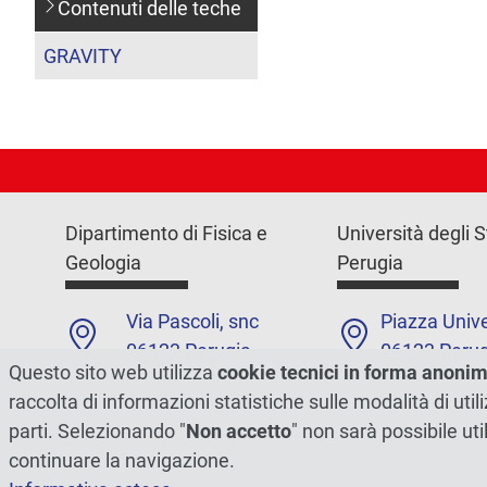
Contenuti delle teche
GRAVITY
Dipartimento di Fisica e
Università degli S
Geologia
Perugia
Via Pascoli, snc
Piazza Unive
06123 Perugia
06123 Perug
Questo sito web utilizza
cookie tecnici in forma anoni
+39 0755852700
+39 075585
raccolta di informazioni statistiche sulle modalità di ut
parti. Selezionando "
Non accetto
" non sarà possibile uti
Contatti
Contatti
continuare la navigazione.