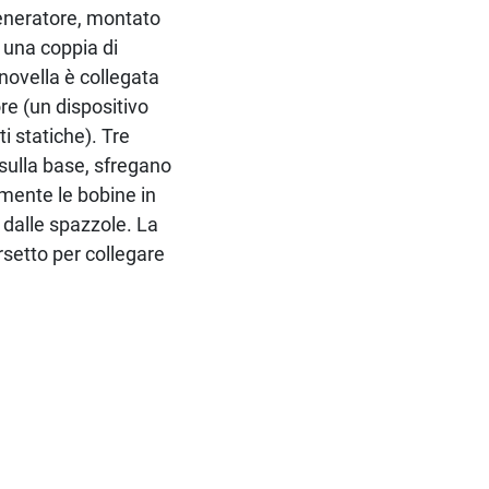
generatore, montato
 una coppia di
ovella è collegata
re (un dispositivo
i statiche). Tre
 sulla base, sfregano
amente le bobine in
 dalle spazzole. La
rsetto per collegare