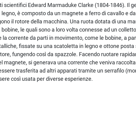
ti scientifici Edward Marmaduke Clarke (1804-1846). Il 
n legno, è composto da un magnete a ferro di cavallo e da
no il rotore della macchina. Una ruota dotata di una man
 bobine, le quali sono a loro volta connesse ad un colletto
e la corrente da parti in movimento, come le bobine, a part
alliche, fissate su una scatoletta in legno e ottone posta
lettore, fungendo così da spazzole. Facendo ruotare rapid
del magnete, si generava una corrente che veniva raccolta
ssere trasferita ad altri apparati tramite un serrafilo (mo
essere così usata per diverse esperienze.