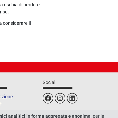
a rischia di perdere
ense.
a considerare il
Social
azione
e
nici analitici in forma aggregata e anonima
, per la
sito