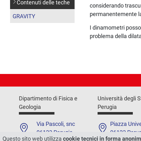
Contenuti delle teche
considerando trascur
permanentemente la 
GRAVITY
I dinamometri possono
problema della dilat
Dipartimento di Fisica e
Università degli S
Geologia
Perugia
Via Pascoli, snc
Piazza Unive
06123 Perugia
06123 Perug
Questo sito web utilizza
cookie tecnici in forma anoni