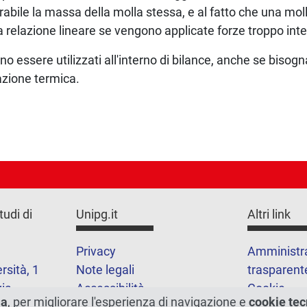
abile la massa della molla stessa, e al fatto che una moll
relazione lineare se vengono applicate forze troppo int
 essere utilizzati all'interno di bilance, anche se bisogn
azione termica.
tudi di
Unipg.it
Altri link
Privacy
Amministr
rsità, 1
Note legali
trasparent
ia
Accessibilità
Cookie
ma
, per migliorare l'esperienza di navigazione e
cookie tec
Mappa del 