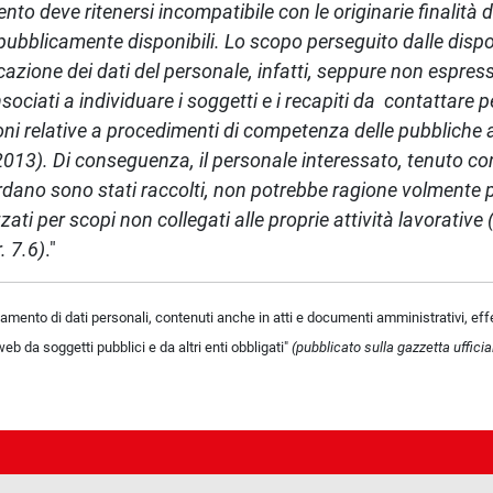
ento deve ritenersi incompatibile con le originarie finalità 
i pubblicamente disponibili. Lo scopo perseguito dalle disp
azione dei dati del personale, infatti, seppure non espres
nsociati a individuare i soggetti e i recapiti da contattare 
oni relative a procedimenti di competenza delle pubbliche 
3/2013). Di conseguenza, il personale interessato, tenuto co
uardano sono stati raccolti, non potrebbe ragione volmente
ati per scopi non collegati alle proprie attività lavorative 
. 7.6)
."
ttamento di dati personali, contenuti anche in atti e documenti amministrativi, effe
eb da soggetti pubblici e da altri enti obbligati"
(pubblicato sulla gazzetta uffici