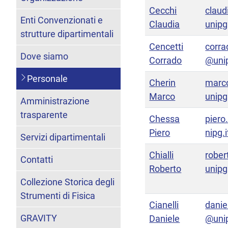
Cecchi
claud
Enti Convenzionati e
Claudia
unipg.
strutture dipartimentali
Cencetti
corra
Dove siamo
Corrado
@unip
Personale
Cherin
marc
Marco
unipg.
Amministrazione
trasparente
Chessa
pier
Piero
nipg.i
Servizi dipartimentali
Chialli
rober
Contatti
Roberto
unipg.
Collezione Storica degli
Strumenti di Fisica
Cianelli
daniel
GRAVITY
Daniele
@unip