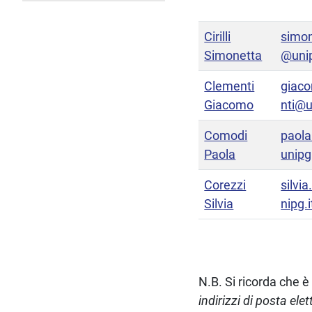
Cirilli
simone
Simonetta
@unip
Clementi
giac
Giacomo
nti@u
Comodi
paol
Paola
unipg.
Corezzi
silvi
Silvia
nipg.i
N.B. Si ricorda che è i
indirizzi di posta el