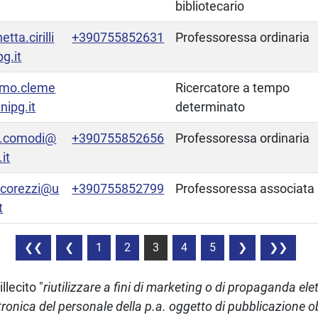
bibliotecario
tta.cirilli
+390755852631
Professoressa ordinaria
g.it
omo.cleme
Ricercatore a tempo
nipg.it
determinato
a.comodi@
+390755852656
Professoressa ordinaria
it
a.corezzi@u
+390755852799
Professoressa associata
t
1
2
3
4
5
llecito "
riutilizzare a fini di marketing o di propaganda elett
ettronica del personale della p.a. oggetto di pubblicazione o