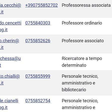
ia.cecchi@
+390755852702
Professoressa associata
it
do.cencetti
0755840303
Professore ordinario
g.it
o.cherin@
0755852626
Professore associato
it
o.chessa@u
Ricercatore a tempo
t
determinato
to.chialli@
0755855999
Personale tecnico,
it
amministrativo e
bibliotecario
e.cianelli
0755852754
Personale tecnico,
g.it
amministrativo e